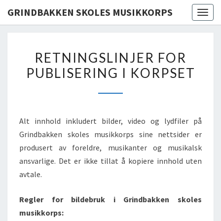
GRINDBAKKEN SKOLES MUSIKKORPS
Togg
navig
RETNINGSLINJER
RETNINGSLINJER FOR
FOR
PUBLISERING I KORPSET
PUBLISERING
I
KORPSET
Alt innhold inkludert bilder, video og lydfiler på
Grindbakken skoles musikkorps sine nettsider er
produsert av foreldre, musikanter og musikalsk
ansvarlige. Det er ikke tillat å kopiere innhold uten
avtale.
Regler for bildebruk i Grindbakken skoles
musikkorps: